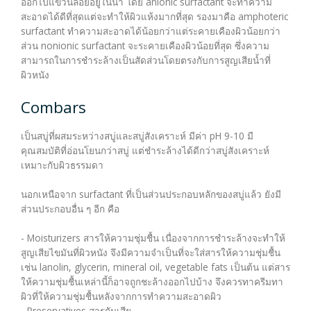
ออกไปแขวนลอยอยู่ในน้ำ โดย anionic surfactant จะทำความ
สะอาดได้ดีที่สุดแต่จะทำให้ผิวแห้งมากที่สุด รองมาคือ amphoteric
surfactant ทำความสะอาดได้น้อยกว่าแต่ระคายเคืองผิวน้อยกว่า
ส่วน nonionic surfactant จะระคายเคืองผิวน้อยที่สุด ซึ่งความ
สามารถในการชำระล้างเป็นสัดส่วนโดยตรงกับการสูญเสียน้ำที่
ผิวหนัง
Combars
เป็นสบู่ที่ผสมระหว่างสบู่และสบู่สังเคราะห์ มีค่า pH 9-10 มี
คุณสมบัติที่อ่อนโยนกว่าสบู่ แต่ชำระล้างได้ดีกว่าสบู่สังเคราะห์
เหมาะกับผิวธรรมดา
นอกเหนือจาก surfactant ที่เป็นส่วนประกอบหลักของสบู่แล้ว ยังมี
ส่วนประกอบอื่น ๆ อีก คือ
- Moisturizers สารให้ความชุ่มชื้น เนื่องจากการชำระล้างจะทำให้
สูญเสียไขมันที่ผิวหนัง จึงมีความจำเป็นที่จะใส่สารให้ความชุ่มชื้น
เช่น lanolin, glycerin, mineral oil, vegetable fats เป็นต้น แต่สาร
ให้ความชุ่มชื้นเหล่านี้ก็อาจถูกชะล้างออกไปบ้าง จึงควรทาครีมทา
ผิวที่ให้ความชุ่มชื้นหลังจากการทำความสะอาดผิว
- Preservatives สารกันเสีย