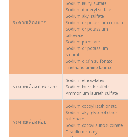
Sodium lauryl sulfate
Sodium dodecyl sulfate
Sodium akyl sulfate
ระคายเคืองมาก
Sodium or potassium cocoate
Sodium or potassium
tallowate
Sodium palmitate
Sodium or potassium
stearate
Sodium olefin sulfonate
Triethanolamine laurate
Sodium ethoxylates
ระคายเคืองปานกลาง
Sodium laureth sulfate
Ammonium laureth sulfate
Sodium cocoyl isethionate
Sodium akyl glycerol ether
sulfonate
ระคายเคืองน้อย
Sodium cocoyl sulfosuccinate
Disodium stearyl