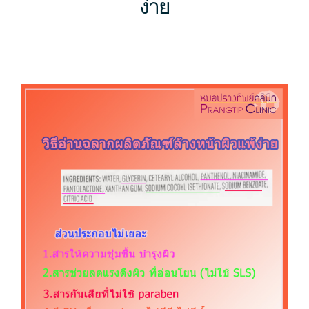
ง่าย
รักษาสิว (Acne Treatment)
บทความ
ไฮฟู (Hifu Lifting)
hifu กับการลดไขมันส่วนเกิน
ทีมงาน
มินิเทอร์มาจ (Mini Thermage) New!!
ห้องรูปภาพ
การเลือกเจลล้างหน้าสำหรับผิวแพ้ง่าย
กระชับสัดส่วน (RF Slimming)
คลื่นวิทยุ 2 ประโยชน์ ใน 1 เดียว ลดริ้วรอยและสิว
คลินิกของเรา
ติดต่อเรา
เลเซอร์กำจัดขน (Hair Removal)
ลูกค้าของเรา