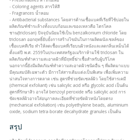
- Coloring agents สารให้สี
- Fragrances น้ำหอม
- Antibacterial substances โดยสารต้านเชื้อแบคที่เรียที่ใช้บ่อยใน
ผลิตภัณฑ์ชำระล้างทั้งแบบก้อนและของเหลวคือ ไตรโคล
ชาน(triclosan) ปัจจุบันนิยมใช้เป็น benzalkonium chloride โดย
triclosan ออกฤทธิ์ยับยั้งการสร้างไขมันในการผลิตผนังเชลล์ของ
เชื้อแบคทีเรีย ทำให้ลดเชื้อแบคที่เรียบนผิวหนังและลดกลิ่นเหม็นได้
ตั้งแต่ปี พ.ศ. 2559ในประเทศสหรัฐอเมริกาห้ามใช้ triclosan ใน
ผลิตภัณฑ์ทำความสะอาดผิวที่มีฤทธิ์ฆ่าเชื้อสำหรับผู้บริโภค
นอกจากนี้ยังมีผลิตภัณฑ์ทำความสะอาดผิวชนิดอื่น ๆ ที่ผลิตมาแบบ
มีคุณสมบัติเฉพาะตัว มีการใส่สารเติมแต่งเป็นพิเศษ เพื่อเพิ่มความ
น่าสนใจทางการตลาด เช่น สูตรที่ช่วยขัดเซลล์ผิว โดยใช้สารเคมี
(chemical exfoliant) เช่น salicylic acid หรือ glycolic acid เป็นต้น
สูตรที่รักษาสิว อาจใส่ benzoyl peroxide หรือ salicylic acid การ
ขัดเซลล์ผิวอาจใส่อนุภาคละเอียดที่ช่วยขัดผิวหนังโดยตรง
(mechanical exfoliation) เช่น polyethylene beads, aluminium
oxide, sodium tetra-borate decahydrate granules เป็นต้น
สรุป