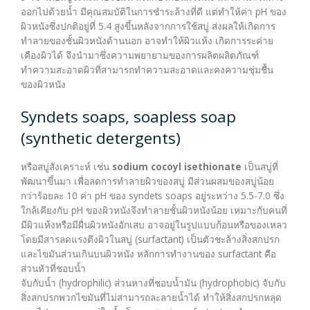
ออกไปด้วยน้ำ มีคุณสมบัติในการชำระล้างที่ดี แต่ทำให้ค่า pH ของ
ผิวหนังซึ่งปกติอยู่ที่ 5.4 สูงขึ้นหลังจากการใช้สบู่ ส่งผลให้เกิดการ
ทำลายของชั้นผิวหนังด้านนอก อาจทำให้ผิวแห้ง เกิดการระค่าย
เคืองผิวได้ จึงนำมาซึ่งความพยายามของการผลิตผลิตภัณฑ์
ทำความสะอาดผิวที่สามารถทำความสะอาดและคงความชุ่มชื้น
ของผิวหนัง
Syndets soaps, soapless soap
(synthetic detergents)
หรือสบู่สังเคราะห์ เช่น
sodium cocoyl isethionate
เป็นสบู่ที่
พัฒนาขึ้นมา เพื่อลดการทำลายผิวของสบู่ มีส่วนผสมของสบู่น้อย
กว่าร้อยละ 10 ค่า pH ของ syndets soaps อยู่ระหว่าง 5.5-7.0 ซึ่ง
ใกล้เคียงกับ pH ของผิวหนังจึงทำลายชั้นผิวหนังน้อย เหมาะกับคนที่
มีผิวแห้งหรือมีผื่นผิวหนังอักเสบ อาจอยู่ในรูปแบบก้อนหรือของเหลว
โดยมีสารลดแรงตึงผิวในสบู่ (surfactant) เป็นตัวชะล้างสิ่งสกปรก
และไขมันส่วนเกินบนผิวหนัง หลักการทำงานของ surfactant คือ
ส่วนหัวที่ชอบน้ำ
จับกับน้ำ (hydrophilic) ส่วนหางที่ชอบน้ำมัน (hydrophobic) จับกับ
สิ่งสกปรกพวกไขมันที่ไม่สามารถละลายน้ำได้ ทำให้สิ่งสกปรกหลุด