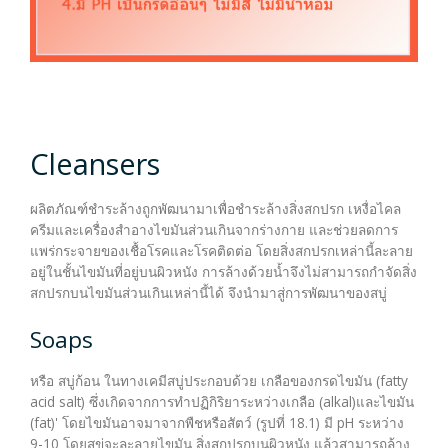
โปรแกรมเติมเต็ม รอยร่องลึก
โปรแกรมลดริ้วรอยจากเยอรมัน
Cleansers
โปรแกรมลดริ้วรอยจากเกาหลี
ผลิตภัณฑ์ชำระล้างถูกพัฒนามาเพื่อชำระล้างสิ่งสกปรก เหงื่อไคล
ครีมและเครื่องสำอางไขมันส่วนเกินจากร่างกาย และช่วยลดการ
แพร่กระจายของเชื้อโรคและโรคติดต่อ โดยสิ่งสกปรกเหล่านี้ละลาย
เมโสแฟต (Meso Fat)
อยู่ในชั้นไขมันที่อยู่บนผิวหนัง การล้างด้วยน้ำจึงไม่สามารถกำจัดสิ่ง
สกปรกบนไขมันส่วนเกินเหล่านี้ได้ จึงนำมาสู่การพัฒนาของสบู่
Soaps
แอคเจน (AcGen)
หรือ สบู่ก้อน ในทางเคมีสบู่ประกอบด้วย เกลือของกรดไขมัน (fatty
acid salt) ซึ่งเกิดจากการทำปฏิกิริยาระหว่างเกลือ (alkal)และไขมัน
(fat)' โดยไขมันอาจมาจากพืชหรือสัตว์ (รูปที่ 18.1) มี pH ระหว่าง
9-10 โดยสขู่จะละลายไขมัน สิ่งสกปรกบนผิวหนัง แล้วสามารถล้าง